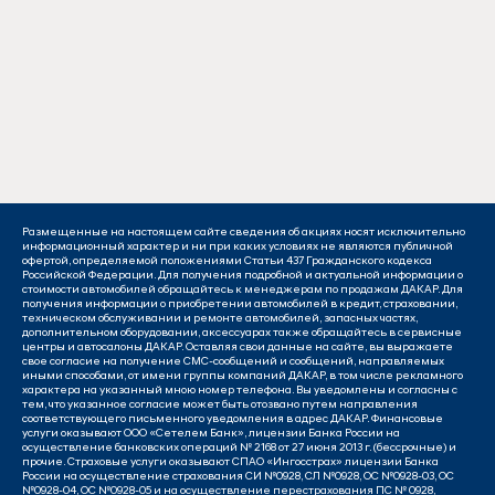
Размещенные на настоящем сайте сведения об акциях носят исключительно
информационный характер и ни при каких условиях не являются публичной
офертой, определяемой положениями Статьи 437 Гражданского кодекса
Российской Федерации. Для получения подробной и актуальной информации о
стоимости автомобилей обращайтесь к менеджерам по продажам ДАКАР. Для
получения информации о приобретении автомобилей в кредит, страховании,
техническом обслуживании и ремонте автомобилей, запасных частях,
дополнительном оборудовании, аксессуарах также обращайтесь в сервисные
центры и автосалоны ДАКАР. Оставляя свои данные на сайте, вы выражаете
свое согласие на получение СМС-сообщений и сообщений, направляемых
иными способами, от имени группы компаний ДАКАР, в том числе рекламного
характера на указанный мною номер телефона. Вы уведомлены и согласны с
тем, что указанное согласие может быть отозвано путем направления
соответствующего письменного уведомления в адрес ДАКАР. Финансовые
услуги оказывают ООО «Сетелем Банк», лицензии Банка России на
осуществление банковских операций № 2168 от 27 июня 2013 г. (бессрочные) и
прочие. Страховые услуги оказывают СПАО «Ингосстрах» лицензии Банка
России на осуществление страхования СИ №0928, СЛ №0928, ОС №0928-03, ОС
№0928-04, ОС №0928-05 и на осуществление перестрахования ПС № 0928,