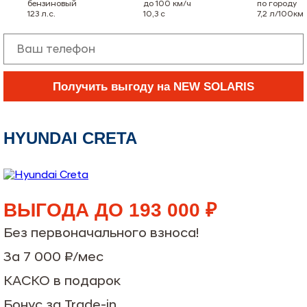
бензиновый
до 100 км/ч
по городу
123
л.с.
10,3
с
7,2
л/100км
Получить выгоду на NEW SOLARIS
HYUNDAI CRETA
ВЫГОДА ДО 193 000 ₽
Без первоначального взноса!
За 7 000 ₽/мес
КАСКО в подарок
Бонус за Trade-in